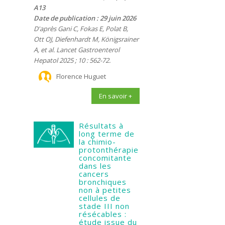
A13
Date de publication : 29 juin 2026
D'après Gani C, Fokas E, Polat B,
Ott OJ, Diefenhardt M, Königsrainer
A, et al. Lancet Gastroenterol
Hepatol 2025 ; 10 : 562-72.
Florence Huguet
En savoir +
Résultats à
long terme de
la chimio-
protonthérapie
concomitante
dans les
cancers
bronchiques
non à petites
cellules de
stade III non
résécables :
étude issue du