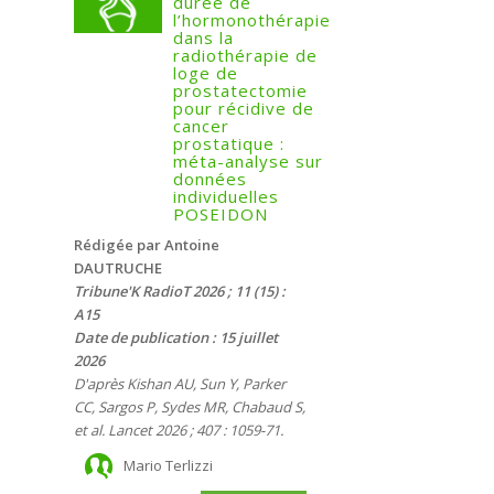
durée de
l’hormonothérapie
dans la
radiothérapie de
loge de
prostatectomie
pour récidive de
cancer
prostatique :
méta-analyse sur
données
individuelles
POSEIDON
Rédigée par Antoine
DAUTRUCHE
Tribune'K RadioT 2026 ; 11 (15) :
A15
Date de publication : 15 juillet
2026
D'après Kishan AU, Sun Y, Parker
CC, Sargos P, Sydes MR, Chabaud S,
et al. Lancet 2026 ; 407 : 1059-71.
Mario Terlizzi