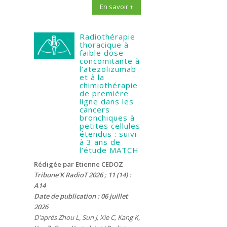
En savoir +
Radiothérapie
thoracique à
faible dose
concomitante à
l’atezolizumab
et à la
chimiothérapie
de première
ligne dans les
cancers
bronchiques à
petites cellules
étendus : suivi
à 3 ans de
l’étude MATCH
Rédigée par Etienne CEDOZ
Tribune'K RadioT 2026 ; 11 (14) :
A14
Date de publication : 06 juillet
2026
D'après Zhou L, Sun J, Xie C, Kang K,