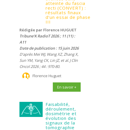
atteinte du fascia
recti (CONVERT) :
résultats finaux
d’un essai de phase
III
Rédigée par Florence HUGUET
Tribune'K RadioT 2026 ; 11 (11) :
A11
Date de publication : 15 juin 2026
D'après Mei WJ, Wang XZ, Zhang X,
Sun YM, Yang CK, Lin JZ, et al. J Clin
Oncol 2026 ; 44 : 970-80.
Florence Huguet
En savoir +
Faisabilité,
déroulement,
dosimétrie et
évolution des
signaux de la
tomographie