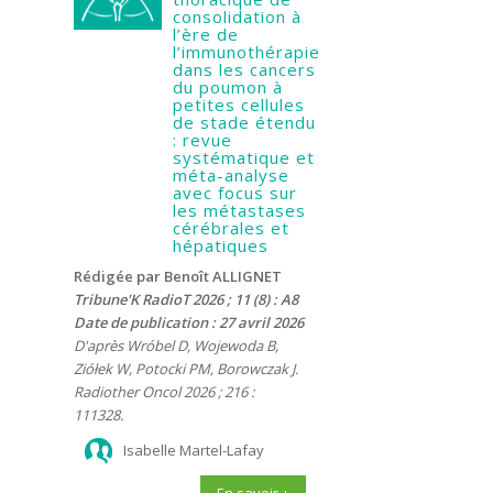
consolidation à
l’ère de
l’immunothérapie
dans les cancers
du poumon à
petites cellules
de stade étendu
: revue
systématique et
méta-analyse
avec focus sur
les métastases
cérébrales et
hépatiques
Rédigée par Benoît ALLIGNET
Tribune'K RadioT 2026 ; 11 (8) : A8
Date de publication : 27 avril 2026
D'après Wróbel D, Wojewoda B,
Ziółek W, Potocki PM, Borowczak J.
Radiother Oncol 2026 ; 216 :
111328.
Isabelle Martel-Lafay