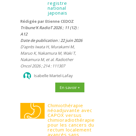
registre
national
japonais
Rédigée par Etienne CEDOZ
Tribune'K RadioT 2026 ; 11 (12) :
A12
Date de publication : 22 juin 2026
D'après Iwata H, Murakami M,
Maruo K, Nakamura M, Waki T,
Nakamura M, et al. Radiother
Oncol 2026 ; 214 : 111307
Isabelle Martel-Lafay
En savoir +
Chimiothérapie
néoadjuvante avec
CAPOX versus
chimioradiothérapie
pour les cancers du
rectum localement
avancés sans