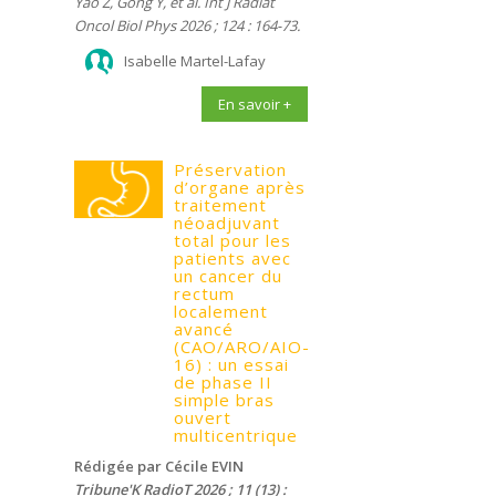
Yao Z, Gong Y, et al. Int J Radiat
Oncol Biol Phys 2026 ; 124 : 164-73.
Isabelle Martel-Lafay
En savoir +
Préservation
d’organe après
traitement
néoadjuvant
total pour les
patients avec
un cancer du
rectum
localement
avancé
(CAO/ARO/AIO-
16) : un essai
de phase II
simple bras
ouvert
multicentrique
Rédigée par Cécile EVIN
Tribune'K RadioT 2026 ; 11 (13) :