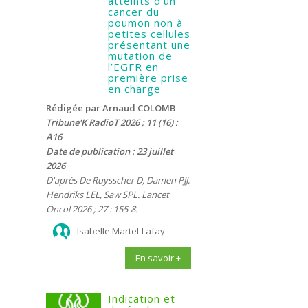
atteints d’un
cancer du
poumon non à
petites cellules
présentant une
mutation de
l’EGFR en
première prise
en charge
Rédigée par Arnaud COLOMB
Tribune'K RadioT 2026 ; 11 (16) :
A16
Date de publication : 23 juillet
2026
D'après De Ruysscher D, Damen PJJ,
Hendriks LEL, Saw SPL. Lancet
Oncol 2026 ; 27 : 155-8.
Isabelle Martel-Lafay
En savoir +
Indication et