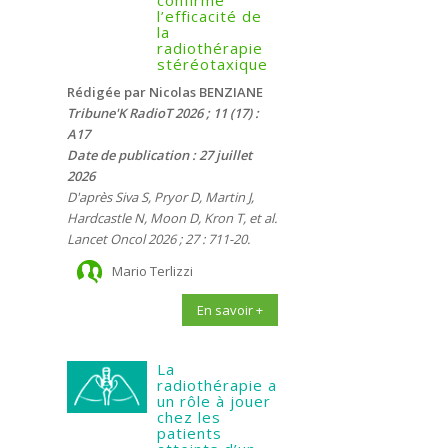
confirme
l’efficacité de
la
radiothérapie
stéréotaxique
Rédigée par Nicolas BENZIANE
Tribune'K RadioT 2026 ; 11 (17) :
A17
Date de publication : 27 juillet
2026
D'après Siva S, Pryor D, Martin J,
Hardcastle N, Moon D, Kron T, et al.
Lancet Oncol 2026 ; 27 : 711-20.
Mario Terlizzi
En savoir +
La
radiothérapie a
un rôle à jouer
chez les
patients