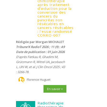
chimiothérapie
après traitement
d’induction pour la
conversion des
cancers du
pancréas non
résécables en
cancers résécables
: l’essai randomisé
CONKO-007
Rédigée par Morgan MICHALET
Tribune'K RadioT 2026 ; 11 (9) : A9
Date de publication : 01 juin 2026
D'après Fietkau R, Ghadimi M,
Grützmann R, Wittel UA, Jacobasch
L, Uhl W, et al. J Clin Oncol 2025 ; 43
: 3266-78.
Florence Huguet
En savoir +
Radiothérapie
thoracique de