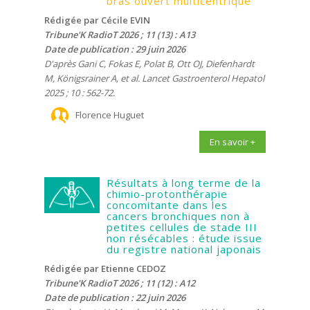
bras ouvert multicentrique
Rédigée par Cécile EVIN
Tribune'K RadioT 2026 ; 11 (13) : A13
Date de publication : 29 juin 2026
D'après Gani C, Fokas E, Polat B, Ott OJ, Diefenhardt
M, Königsrainer A, et al. Lancet Gastroenterol Hepatol
2025 ; 10 : 562-72.
Florence Huguet
En savoir +
Résultats à long terme de la
chimio-protonthérapie
concomitante dans les
cancers bronchiques non à
petites cellules de stade III
non résécables : étude issue
du registre national japonais
Rédigée par Etienne CEDOZ
Tribune'K RadioT 2026 ; 11 (12) : A12
Date de publication : 22 juin 2026