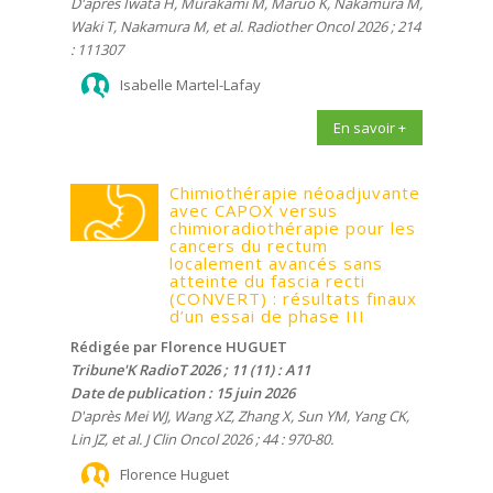
D'après Iwata H, Murakami M, Maruo K, Nakamura M,
Waki T, Nakamura M, et al. Radiother Oncol 2026 ; 214
: 111307
Isabelle Martel-Lafay
En savoir +
Chimiothérapie néoadjuvante
avec CAPOX versus
chimioradiothérapie pour les
cancers du rectum
localement avancés sans
atteinte du fascia recti
(CONVERT) : résultats finaux
d’un essai de phase III
Rédigée par Florence HUGUET
Tribune'K RadioT 2026 ; 11 (11) : A11
Date de publication : 15 juin 2026
D'après Mei WJ, Wang XZ, Zhang X, Sun YM, Yang CK,
Lin JZ, et al. J Clin Oncol 2026 ; 44 : 970-80.
Florence Huguet