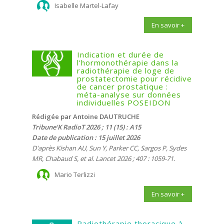
Isabelle Martel-Lafay
En savoir +
Indication et durée de
l’hormonothérapie dans la
radiothérapie de loge de
prostatectomie pour récidive
de cancer prostatique :
méta-analyse sur données
individuelles POSEIDON
Rédigée par Antoine DAUTRUCHE
Tribune'K RadioT 2026 ; 11 (15) : A15
Date de publication : 15 juillet 2026
D'après Kishan AU, Sun Y, Parker CC, Sargos P, Sydes
MR, Chabaud S, et al. Lancet 2026 ; 407 : 1059-71.
Mario Terlizzi
En savoir +
Radiothérapie thoracique à