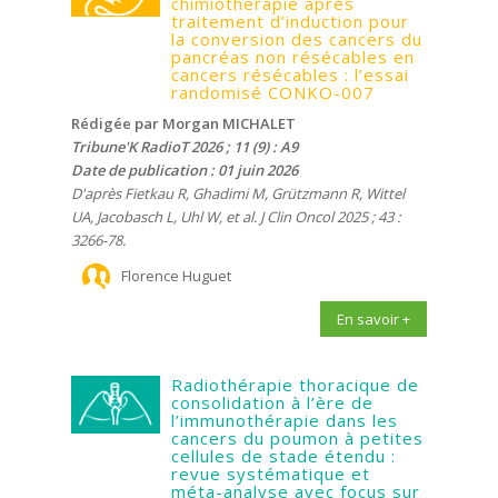
chimiothérapie après
traitement d’induction pour
la conversion des cancers du
pancréas non résécables en
cancers résécables : l’essai
randomisé CONKO-007
Rédigée par Morgan MICHALET
Tribune'K RadioT 2026 ; 11 (9) : A9
Date de publication : 01 juin 2026
D'après Fietkau R, Ghadimi M, Grützmann R, Wittel
UA, Jacobasch L, Uhl W, et al. J Clin Oncol 2025 ; 43 :
3266-78.
Florence Huguet
En savoir +
Radiothérapie thoracique de
consolidation à l’ère de
l’immunothérapie dans les
cancers du poumon à petites
cellules de stade étendu :
revue systématique et
méta-analyse avec focus sur